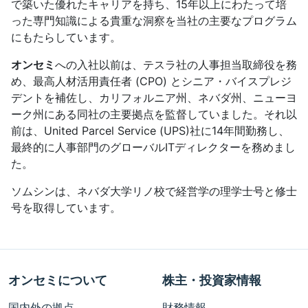
で築いた優れたキャリアを持ち、15年以上にわたって培
った専門知識による貴重な洞察を当社の主要なプログラム
にもたらしています。
オンセミ
への入社以前は、テスラ社の人事担当取締役を務
め、最高人材活用責任者 (CPO) とシニア・バイスプレジ
デントを補佐し、カリフォルニア州、ネバダ州、ニューヨ
ーク州にある同社の主要拠点を監督していました。それ以
前は、United Parcel Service (UPS)社に14年間勤務し、
最終的に人事部門のグローバルITディレクターを務めまし
た。
ソムシンは、ネバダ大学リノ校で経営学の理学士号と修士
号を取得しています。
オンセミについて
株主・投資家情報
国内外の拠点
財務情報