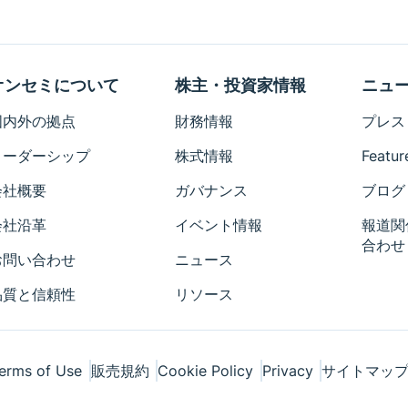
Eval Board: Schematic
Eval Board: Test
Procedure
オンセミについて
株主・投資家情報
ニュ
シミュレーション・モデル
国内外の拠点
財務情報
プレス
パッケージ図
リーダーシップ
株式情報
Featur
リファレンス・デザイン
会社概要
ガバナンス
ブログ
リファレンス・マニュアル
Simplis Models
会社沿革
イベント情報
報道関
合わせ
Technical Paper
お問い合わせ
ニュース
チュートリアル
品質と信頼性
リソース
User's Manual
ビデオ
ホワイト・ペーパ
erms of Use
販売規約
Cookie Policy
Privacy
サイトマッ
Simetrix Model