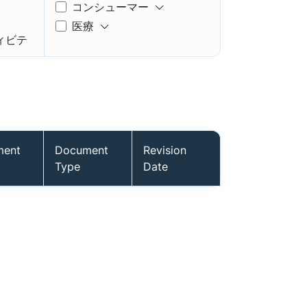
コンシューマー
医療
ィビテ
ョニン
ment
Document
Revision
Type
Date
 & メ