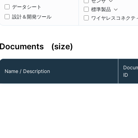
センサ
データシート
標準製品
設計＆開発ツール
ワイヤレスコネクテ
ィ
デザイン・ノート
Drawing: Application
シグナルコンディシ
Diagram
Documents
(size)
グ & コントロール
Drawing: Bonding
Diagram
モータ制御
Docu
Drawing: Marking Spec
Name / Description
カスタム＆ASSP
ID
Drawing: Package
インタフェース
Drawing
タイミング、ロジック
Drawing: Pin Out
モリ
Errata/Addendum
Eval Board: BOM
Eval Board: Gerber
Eval Board: Manual