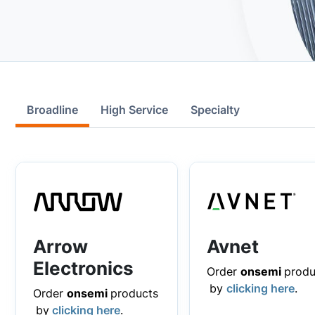
Broadline
High Service
Specialty
Arrow
Avnet
Electronics
Order
onsemi
produ
by
clicking here
.
Order
onsemi
products
by
clicking here
.