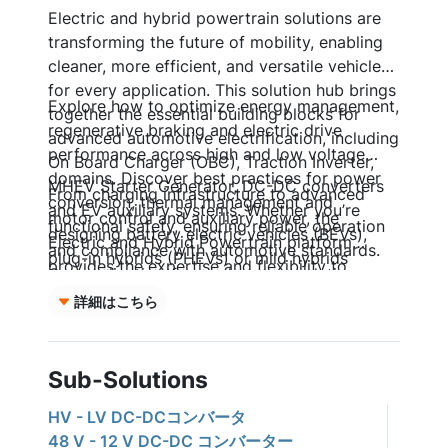
Electric and hybrid powertrain solutions are
transforming the future of mobility, enabling
cleaner, more efficient, and versatile vehicles
for every application. This solution hub brings
Explore how to optimize energy management,
together the essential building blocks for
regenerative braking and electric drive
advanced automotive electrification, including
performance across high and low voltage
On Board Charger (OBC), Traction Inverter,
domains. Discover best practices for power
MHEV Starter Generator, DC-DC converters
From charging infrastructure to advanced
conversion, thermal management and
and EV auxiliary systems. Whether you’re
motor control and auxiliary power, the
functional safety, ensuring reliable operation
designing battery electric vehicles (BEVs),
Electric and Hybrid Powertrain platform
and compliance with automotive standards.
plug-in hybrids (PHEVs) or mild hybrids
provides the expertise and flexibility to
Our application-focused system solution
(MHEVs),
onsemi
resources support scalable
accelerate innovation in sustainable
guides, interactive block diagrams and self-
詳細はこちら
power architectures and seamless system
transportation. Build the next generation of
serve tools empower engineers to design,
integration.
vehicles with confidence, leveraging proven
simulate and validate robust electric
solutions for every stage of your vehicle
powertrain solutions tailored to evolving
Sub-Solutions
electrification.
market needs.
HV - LV DC-DCコンバータ
48 V - 12 V DC-DC コンバーター