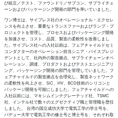
び組立／テスト、ファウンドリ／サブコン、サプライチェ
ーンおよびパッケージング開発の部門を率いていました。
ワン博士は、サイプレス社のオペレーショナル・エクセレ
ンスを向上させ、重要なトランスファーおよびランプ・プ
ロジェクトを管理し、プロセスおよびパッケージング開発
を加速させ、コスト、品質、製造の柔軟性を改善しまし
た。サイプレス社への入社以前は、フェアチャイルドセミ
コンダクターのオペレーション担当シニア・バイスプレジ
デントとして、社内外の製造拠点、サプライチェーンオペ
レーション、調達、プロダクトおよびテストエンジニアリ
ング、パッケージング開発の部門を管理していました。フ
ェアチャイルドの製造拠点を合理化し、製造ネットワーク
の柔軟性を向上させ、SiC、HV、BCD技術のシリコンと
パッケージ開発を可能にしました。フェアチャイルドへの
入社以前には、マキシムインテグレーテッド社、TSMC
社、インテル社で数々のエグゼクティブ職と管理職を歴任
しました。 台湾の国立成功大学で電気工学の学士号を、
パデュー大学で電気工学の修士号と博士号を、それぞれ取