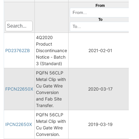
From
To
4Q2020
Product
Pr
PD23762ZB
Discontinuance
2021-02-01
Di
Notice - Batch
3 (Standard)
PQFN 56CLP
Metal Clip with
Fin
Cu Gate Wire
Pr
FPCN22650X
2020-03-17
Conversion
Ch
and Fab Site
No
Transfer.
PQFN 56CLP
Ini
Metal Clip with
Pr
IPCN22650X
2019-03-19
Cu Gate Wire
Ch
Conversion.
No