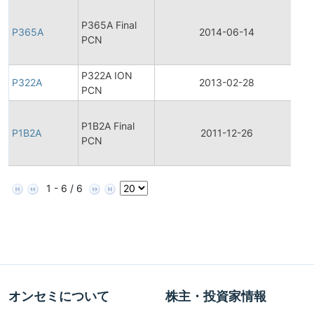
Fin
P365A Final
Pr
P365A
2014-06-14
PCN
Ch
No
P322A ION
P322A
2013-02-28
Pr
PCN
Fin
P1B2A Final
Pr
P1B2A
2011-12-26
PCN
Ch
No
1 - 6 / 6
オンセミについて
株主・投資家情報