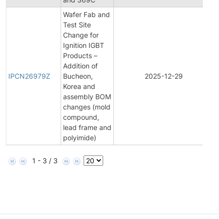
Wafer Fab and
Test Site
Change for
Ignition IGBT
Products –
I
Addition of
IPCN26979Z
Bucheon,
2025-12-29
Korea and
assembly BOM
changes (mold
compound,
lead frame and
polyimide)
1 - 3 / 3