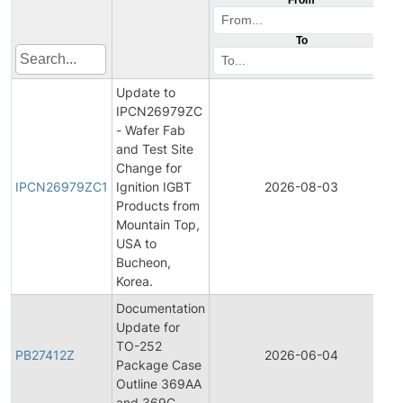
To
Update to
IPCN26979ZC
- Wafer Fab
and Test Site
I
Change for
IPCN26979ZC1
Ignition IGBT
2026-08-03
Products from
Mountain Top,
USA to
Bucheon,
Korea.
Documentation
Update for
TO-252
PB27412Z
2026-06-04
Package Case
Outline 369AA
and 369C