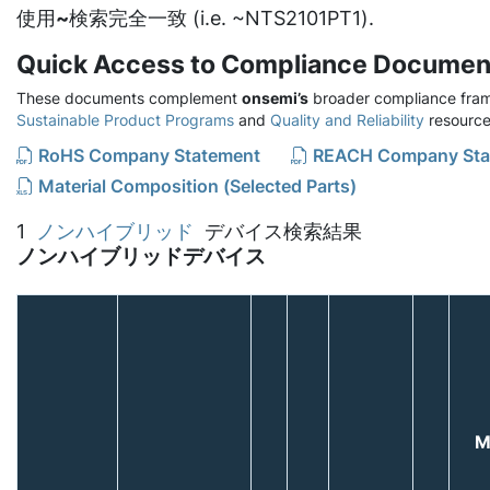
使用
~
検索完全一致 (i.e. ~NTS2101PT1).
Quick Access to Compliance Documen
These documents complement
onsemi’s
broader compliance fram
Sustainable Product Programs
and
Quality and Reliability
resource
RoHS Company Statement
REACH Company Sta
Material Composition (Selected Parts)
1
ノンハイブリッド
デバイス検索結果
ノンハイブリッドデバイス
M