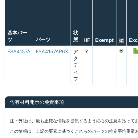
基本パー
状
ツ
パーツ
態
HF
Exempt
Exc
FSA4157A
FSA4157AP6X
ア
Y
ク
テ
ィ
ブ
含有材料開示の免責事項
注：弊社は、最も正確な情報を提供するよう細心の注意を払って
この情報は、上記の要素に基づくこれらのパーツの推定平均重量