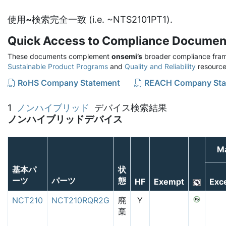
使用
~
検索完全一致 (i.e. ~NTS2101PT1).
Quick Access to Compliance Documen
These documents complement
onsemi’s
broader compliance fram
Sustainable Product Programs
and
Quality and Reliability
resource
RoHS Company Statement
REACH Company Sta
1
ノンハイブリッド
デバイス検索結果
ノンハイブリッドデバイス
Ma
基本パ
状
ーツ
パーツ
態
HF
Exempt
Exc
NCT210
NCT210RQR2G
廃
Y
棄