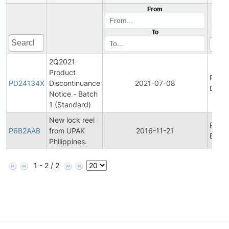
From
To
2Q2021
Product
Produ
PD24134X
Discontinuance
2021-07-08
Disco
Notice - Batch
1 (Standard)
New lock reel
Produ
P6B2AAB
from UPAK
2016-11-21
Bullet
Philippines.
1 - 2 / 2