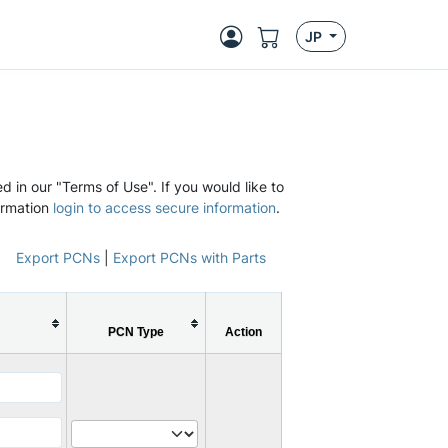
JP
d in our "Terms of Use". If you would like to
ormation
login to access secure information
.
Export PCNs
|
Export PCNs with Parts
PCN Type
Action