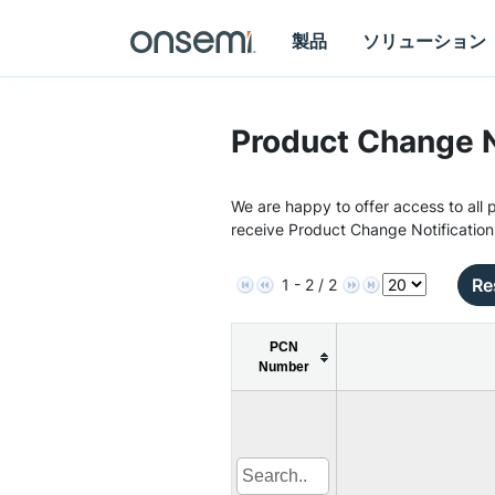
製品
ソリューション
Product Change N
We are happy to offer access to all p
receive Product Change Notification
Re
1 - 2 / 2
PCN
Number