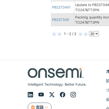
Update to PB23734X-
PB23734X1
TO247&TT3PN
Packing quantity in
PB23734X
TO247&TT3PN
1 - 2 / 2
Intelligent Technology. Better Future.
言語