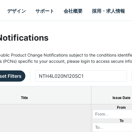
デザイン
サポート
会社概要
採用・求人情報
otifications
ublic Product Change Notifications subject to the conditions identifie
s (PCNs) specific to your account, please login to access secure inf
set Filters
Title
Issue Date
From
To