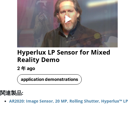
Play
Hyperlux LP Sensor for Mixed
Video
Reality Demo
2 年 ago
application demonstrations
関連製品:
AR2020: Image Sensor, 20 MP, Rolling Shutter, Hyperlux™ LP