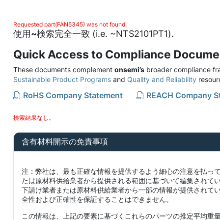
Requested part(FAN5345) was not found.
使用
~
検索完全一致 (i.e. ~NTS2101PT1).
Quick Access to Compliance Docume
These documents complement
onsemi’s
broader compliance fra
Sustainable Product Programs
and
Quality and Reliability
resour
RoHS Company Statement
REACH Company S
検索結果なし。
含有材料開示の免責事項
注：弊社は、最も正確な情報を提供するよう細心の注意を払っ
たは原材料供給業者から提供される範囲に基づいて編集されて
下請け業者または原材料供給業者から一部の情報が提供されて
全性および正確性を保証することはできません。
この情報は、上記の要素に基づくこれらのパーツの推定平均重