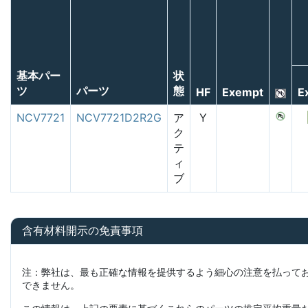
基本パー
状
ツ
パーツ
態
HF
Exempt
E
NCV7721
NCV7721D2R2G
ア
Y
ク
テ
ィ
ブ
含有材料開示の免責事項
注：弊社は、最も正確な情報を提供するよう細心の注意を払って
できません。