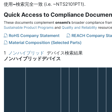
使用
~
検索完全一致 (i.e. ~NTS2101PT1).
Quick Access to Compliance Documen
These documents complement
onsemi’s
broader compliance fram
Sustainable Product Programs
and
Quality and Reliability
resource
RoHS Company Statement
REACH Company Sta
Material Composition (Selected Parts)
1
ノンハイブリッド
デバイス検索結果
ノンハイブリッドデバイス