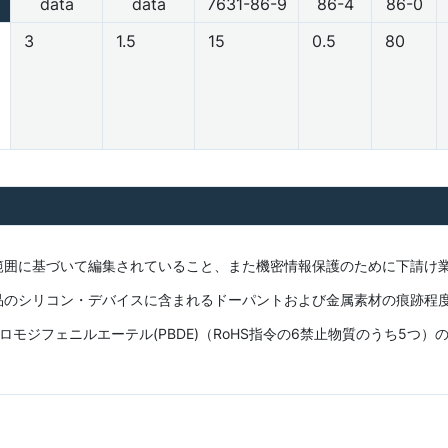
data
data
7631-86-9
86-4
86-0
3
1.5
15
0.5
80
範囲に基づいて編集されていること、また機密情報保護のために下請け
品のシリコン・デバイスに含まれるドーパントおよび金属素材の痕跡程
モジフェニルエーテル(PBDE)（RoHS指令の6禁止物質のうち5つ