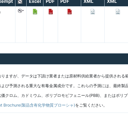
xempt
Excel
PDF
PDF
XML
XML
a
おりますが、データは下請け業者または原材料供給業者から提供される
および予測される重大な有毒金属成分です。これらの予測には、最終製
クロム、カドミウム、ポリブロモビフェニール(PBB)、またはポリブロ
ontent Brochure(製品含有化学物質ブローシャ)
をご覧ください。