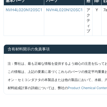
基本パーツ
パーツ
態
HF
E
NVH4L020N120SC1
NVH4L020N120SC1
ア
Y
7
ク
テ
ィ
ブ
含有材料開示の免責事項
注：弊社は、最も正確な情報を提供するよう細心の注意を払って
この情報は、上記の要素に基づくこれらのパーツの推定平均重量
オン・セミコンダクタの本製品または他の製品において、水銀、六価
材料組成計算の詳細については、弊社の
Product Chemical C