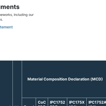
uments
eworks, including our
s.
tement
Material Composition Declaration (MCD)
CoC
IPC1752
IPC175X
IPC1752