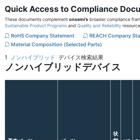
Quick Access to Compliance Doc
These documents complement
onsemi’s
broader compliance fram
Sustainable Product Programs
and
Quality and Reliability
resource
RoHS Company Statement
REACH Company Sta
Material Composition (Selected Parts)
1
ノンハイブリッド
デバイス検索結果
ノンハイブリッドデバイス
状