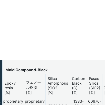
Mold Compound-Black
Silica
Carbon
Fused
フェノー
Epoxy
Amorphous
Black
Silica
ル樹脂
resin
(SiO2)
(C)
(SiO2)
[%]
[%]
[%]
[%]
[%]
A
proprietary
proprietary
1333-
60676-