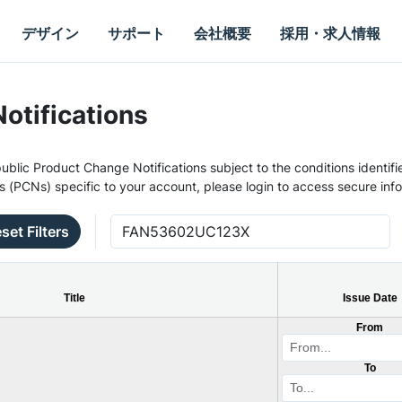
デザイン
サポート
会社概要
採用・求人情報
otifications
ublic Product Change Notifications subject to the conditions identifie
s (PCNs) specific to your account, please login to access secure inf
set Filters
Title
Issue Date
From
To