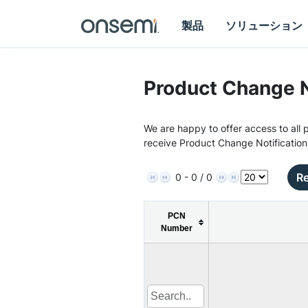
製品
ソリューション
Product Change N
We are happy to offer access to all p
receive Product Change Notification
Re
0 - 0 / 0
PCN
Number