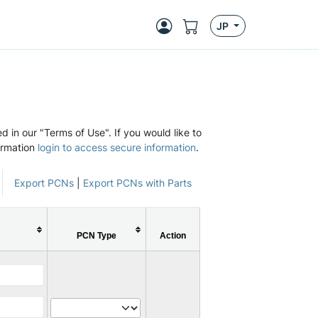
JP
d in our "Terms of Use". If you would like to
ormation
login to access secure information
.
Export PCNs
|
Export PCNs with Parts
PCN Type
Action