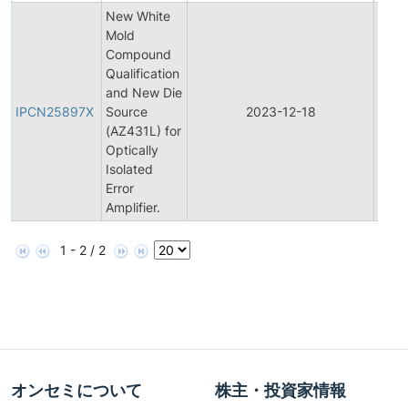
New White
Mold
Compound
Qualification
Initia
and New Die
Prod
IPCN25897X
Source
2023-12-18
Cha
(AZ431L) for
Notif
Optically
Isolated
Error
Amplifier.
1 - 2 / 2
オンセミについて
株主・投資家情報