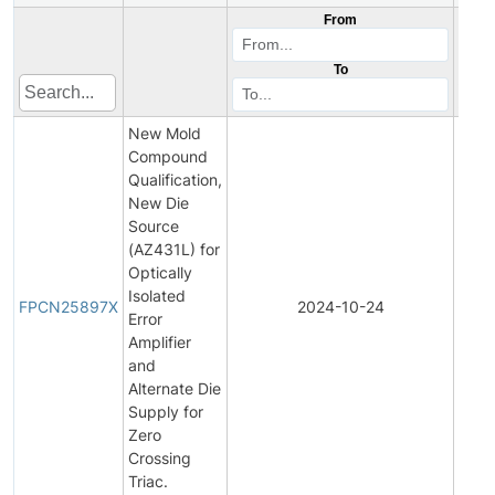
From
To
New Mold
Compound
Qualification,
New Die
Source
(AZ431L) for
Optically
Final
Isolated
Prod
FPCN25897X
2024-10-24
Error
Cha
Amplifier
Notif
and
Alternate Die
Supply for
Zero
Crossing
Triac.