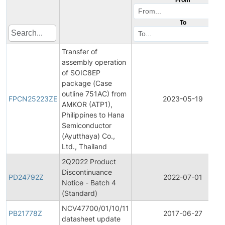
To
Transfer of
assembly operation
of SOIC8EP
package (Case
outline 751AC) from
FPCN25223ZE
2023-05-19
AMKOR (ATP1),
Philippines to Hana
Semiconductor
(Ayutthaya) Co.,
Ltd., Thailand
2Q2022 Product
Discontinuance
PD24792Z
2022-07-01
Notice - Batch 4
(Standard)
NCV47700/01/10/11
PB21778Z
2017-06-27
datasheet update