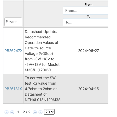
From
To
Datasheet Update:
Recommended
Operation Values of
Gate-to-source
PB26247X
2024-06-27
Voltage (VGSop)
from -3V/+18V to
-5V/+18V for Mosfet
M3S/P (1200V).
To correct the SW
test Rg value from
PB26181X
4.7ohm to 2ohm on
2024-04-15
Datasheet of
NTH4L013N120M3S
1 - 2 / 2