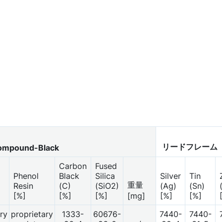
リードフレーム
ompound-Black
Carbon
Fused
Phenol
Black
Silica
Silver
Tin
重量
Resin
(C)
(SiO2)
(Ag)
(Sn)
[%]
[%]
[%]
[mg]
[%]
[%]
ry
proprietary
1333-
60676-
7440-
7440-