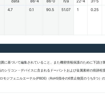
data
86-4
86-0
n/a
22-4
31-5
4.7
0.1
90.5
51.07
1
0.25
範囲に基づいて編集されていること、また機密情報保護のために下請け
品のシリコン・デバイスに含まれるドーパントおよび金属素材の痕跡程
モジフェニルエーテル(PBDE)（RoHS指令の6禁止物質のうち5つ