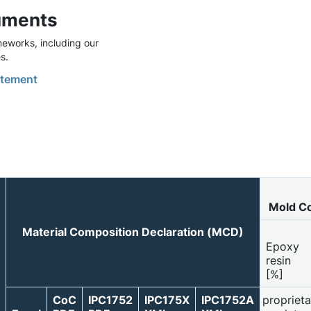
uments
eworks, including our
s.
tement
Mold C
Material Composition Declaration (MCD)
Epoxy
resin
[%]
CoC
IPC1752
IPC175X
IPC1752A
proprieta