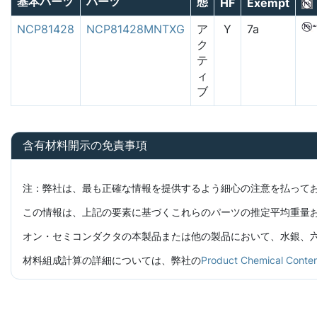
基本パーツ
パーツ
態
HF
Exempt
NCP81428
NCP81428MNTXG
ア
Y
7a
ク
テ
ィ
ブ
含有材料開示の免責事項
注：弊社は、最も正確な情報を提供するよう細心の注意を払って
この情報は、上記の要素に基づくこれらのパーツの推定平均重量
オン・セミコンダクタの本製品または他の製品において、水銀、六価
材料組成計算の詳細については、弊社の
Product Chemical C