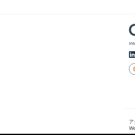
Int
ア
We