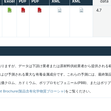
Excel
PDF
PDF
XML
XML
data
4.7
おりますが、データは下請け業者または原材料供給業者から提供される
および予測される重大な有毒金属成分です。これらの予測には、最終製
クロム、カドミウム、ポリブロモビフェニール(PBB)、またはポリブロ
ontent Brochure(製品含有化学物質ブローシャ)
をご覧ください。