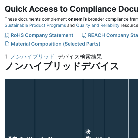
Quick Access to Compliance Doc
These documents complement
onsemi’s
broader compliance fram
Sustainable Product Programs
and
Quality and Reliability
resource
RoHS Company Statement
REACH Company Sta
Material Composition (Selected Parts)
1
ノンハイブリッド
デバイス検索結果
ノンハイブリッドデバイス
状