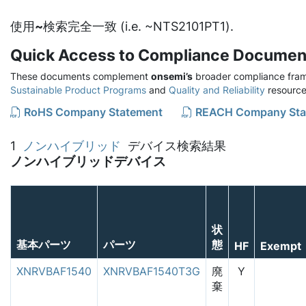
使用
~
検索完全一致 (i.e. ~NTS2101PT1).
Quick Access to Compliance Documen
These documents complement
onsemi’s
broader compliance fram
Sustainable Product Programs
and
Quality and Reliability
resource
RoHS Company Statement
REACH Company Sta
1
ノンハイブリッド
デバイス検索結果
ノンハイブリッドデバイス
状
基本パーツ
パーツ
態
HF
Exempt
XNRVBAF1540
XNRVBAF1540T3G
廃
Y
棄