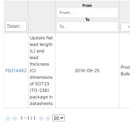
From
To
Update flat
lead length
(L) and
lead
thickness
Product
PB21446Z
(C)
2016-09-25
Bulletin
dimensions
of SOT23
(TO-236)
package in
datasheets.
1 - 1 / 1