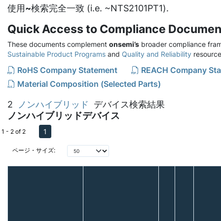
使用
~
検索完全一致 (i.e. ~NTS2101PT1).
Quick Access to Compliance Documen
These documents complement
onsemi’s
broader compliance fram
Sustainable Product Programs
and
Quality and Reliability
resource
RoHS Company Statement
REACH Company Sta
Material Composition (Selected Parts)
2
ノンハイブリッド
デバイス検索結果
ノンハイブリッドデバイス
1
1 - 2 of 2
ページ・サイズ: