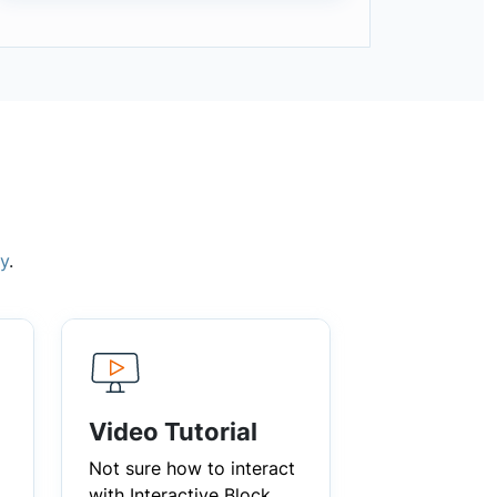
ry
.
Video Tutorial
Not sure how to interact
with Interactive Block