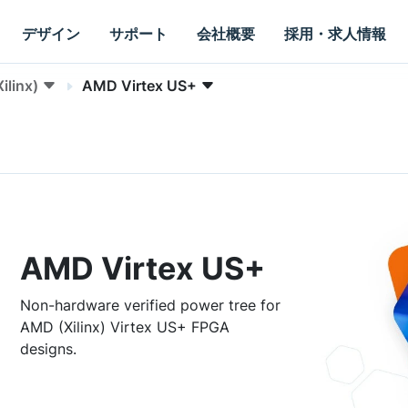
デザイン
サポート
会社概要
採用・求人情報
ilinx)
AMD Virtex US+
AMD Virtex US+
Non-hardware verified power tree for
AMD (Xilinx) Virtex US+ FPGA
designs.