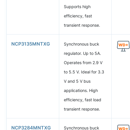
Supports high
efficiency, fast
transient response.
NCP3135MNTXG
Synchronous buck
regulator. Up to 5A.
Operates from 2.9 V
to 5.5 V. Ideal for 3.3
V and 5 V bus
applications. High
efficiency, fast load
transient response.
NCP3284MNTXG
Synchronous buck