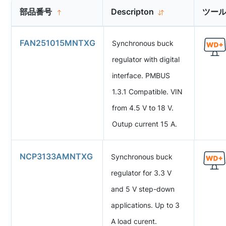
部品番号
Descripton
ツー
FAN251015MNTXG
Synchronous buck
regulator with digital
interface. PMBUS
1.3.1 Compatible. VIN
from 4.5 V to 18 V.
Outup current 15 A.
NCP3133AMNTXG
Synchronous buck
regulator for 3.3 V
and 5 V step-down
applications. Up to 3
A load curent.