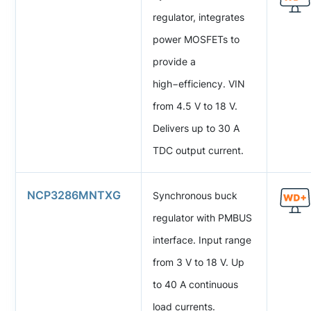
regulator, integrates
power MOSFETs to
provide a
high−efficiency. VIN
from 4.5 V to 18 V.
Delivers up to 30 A
TDC output current.
NCP3286MNTXG
Synchronous buck
regulator with PMBUS
interface. Input range
from 3 V to 18 V. Up
to 40 A continuous
load currents.