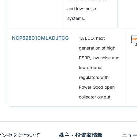
and low−noise
systems.
NCP59801CMLADJTCG
1A LDO, next
generation of high
PSRR, low noise and
low dropout
regulators with
Power Good open
collector output.
オンセミについて
株主・投資家情報
ニュ