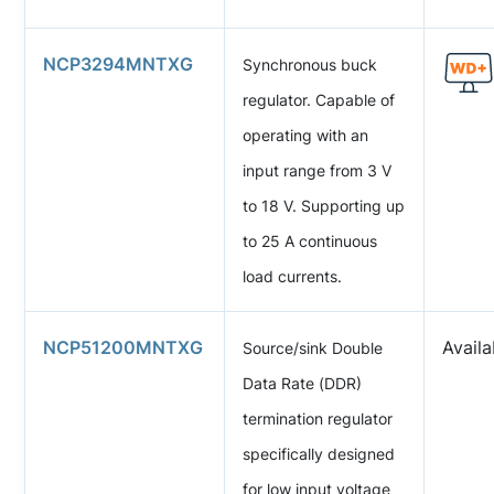
NCP3294MNTXG
Synchronous buck
regulator. Capable of
operating with an
input range from 3 V
to 18 V. Supporting up
to 25 A continuous
load currents.
NCP51200MNTXG
Avail
Source/sink Double
Data Rate (DDR)
termination regulator
specifically designed
for low input voltage