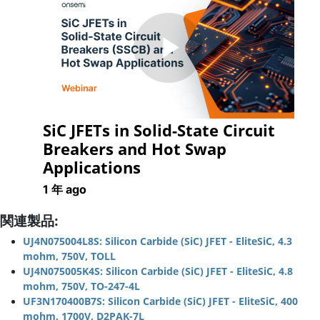
Play
SiC JFETs in Solid-State Circuit
Video
Breakers and Hot Swap
Applications
1 年 ago
関連製品:
UJ4N075004L8S: Silicon Carbide (SiC) JFET - EliteSiC, 4.3
mohm, 750V, TOLL
UJ4N075005K4S: Silicon Carbide (SiC) JFET - EliteSiC, 4.8
mohm, 750V, TO-247-4L
UF3N170400B7S: Silicon Carbide (SiC) JFET - EliteSiC, 400
mohm, 1700V, D2PAK-7L