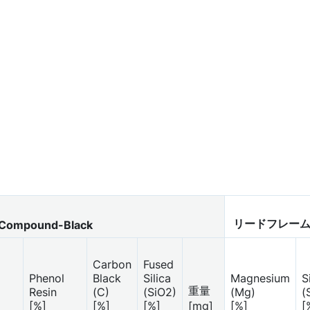
リードフレー
Compound-Black
Carbon
Fused
Phenol
Black
Silica
Magnesium
S
重量
Resin
(C)
(SiO2)
(Mg)
(
[%]
[%]
[%]
[mg]
[%]
[