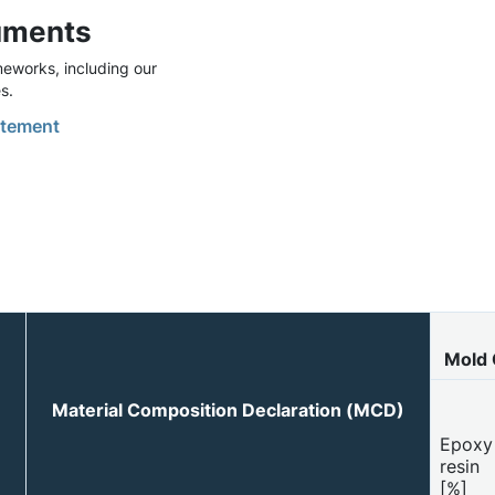
uments
eworks, including our
s.
tement
Mold 
Material Composition Declaration (MCD)
Epoxy
resin
[%]