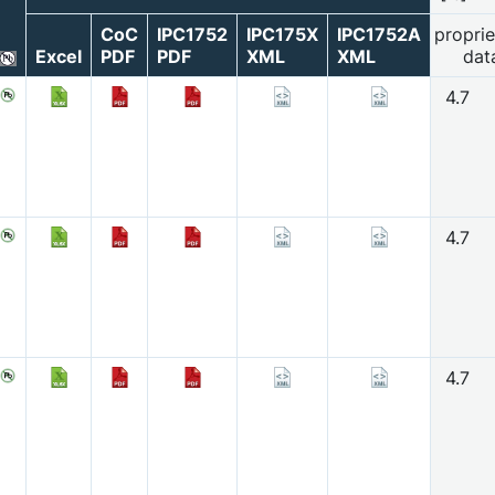
CoC
IPC1752
IPC175X
IPC1752A
proprie
Excel
PDF
PDF
XML
XML
dat
4.7
4.7
4.7