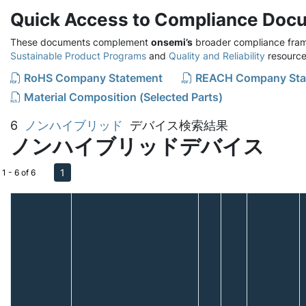
Quick Access to Compliance Doc
These documents complement
onsemi’s
broader compliance fram
Sustainable Product Programs
and
Quality and Reliability
resource
RoHS Company Statement
REACH Company Sta
Material Composition (Selected Parts)
6
ノンハイブリッド
デバイス検索結果
ノンハイブリッドデバイス
1
1 - 6 of 6