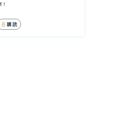
察！
購 読