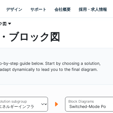
デザイン
サポート
会社概要
採用・求人情報
ク図
・ブロック図
p-by-step guide below. Start by choosing a solution,
s adapt dynamically to lead you to the final diagram.
olution subgroup
Block Diagrams