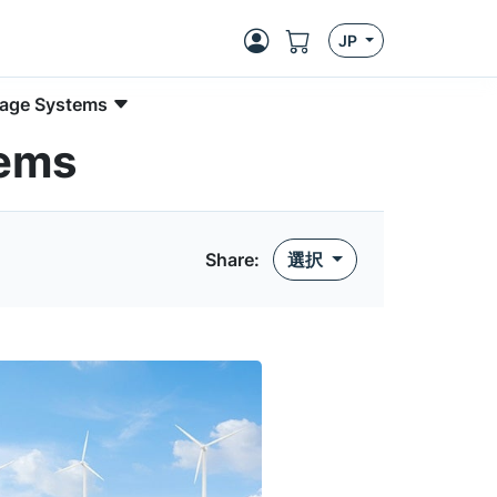
JP
rage Systems
tems
Share:
選択