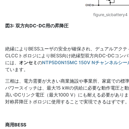
figure_sicbattery4
図3: 双方向DC-DC用の昇降圧
絶縁によりBESSユーザの安全が確保され、デュアルアクテ
CLCCトポロジによりBESS向け絶縁型双方向DC-DCコ
には、
オンセミ
の
NTP5D0N15MC 150V Nチャンネルシール
ています。
三相は、電力需要が大きい商業施設や事業所、家庭での標
パワースイッチは、最大15 kWの供給に必要な動作電圧と
高いDCリンク電圧（最大1000 V）にも耐える必要がありま
対称昇降圧トポロジに使用することで実現できるはずです
商用BESS