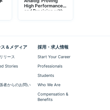
準
Analog: Proving
High Performance
and Precision with
the Treo Platform
ース＆メディア
採用・求人情報
リリース
Start Your Career
ed Stories
Professionals
Students
係者からのお問い
Who We Are
Compensation &
Benefits