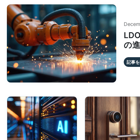
Decem
LD
の
記事を