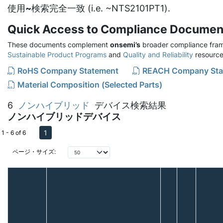
使用
~
検索完全一致 (i.e. ~NTS2101PT1).
Quick Access to Compliance Documen
These documents complement
onsemi’s
broader compliance fram
Sustainable Product Programs
and
Quality and Reliability
resource
RoHS Company Statement
REACH Company Sta
Material Composition (Selected Parts)
6
ノンハイブリッド
デバイス検索結果
ノンハイブリッドデバイス
1
1 - 6 of 6
ページ・サイズ: