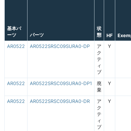
基本パ
状
ーツ
パーツ
態
HF
Exem
AR0522
AR0522SRSC09SURA0-DP
ア
Y
ク
テ
ィ
ブ
AR0522
AR0522SRSC09SURA0-DP1
廃
Y
棄
AR0522
AR0522SRSC09SURA0-DR
ア
Y
ク
テ
ィ
ブ