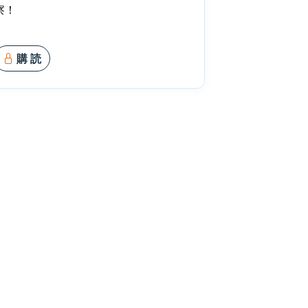
察！
購 読