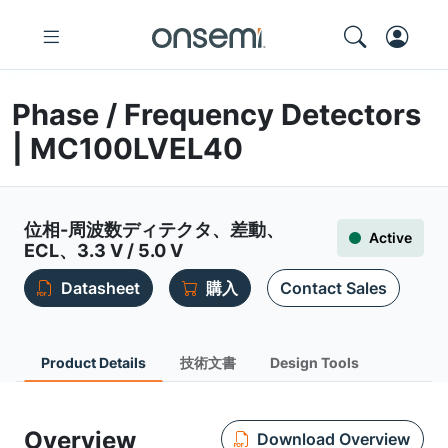
Phase / Frequency Detectors
| MC100LVEL40
位相-周波数ディテクタ、差動、
Active
ECL、3.3 V / 5.0 V
Datasheet
購入
Contact Sales
Product Details
技術文書
Design Tools
Overview
Download Overview