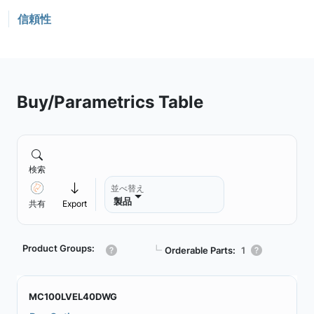
信頼性
Buy/Parametrics Table
検索
並べ替え
製品
共有
Export
Product Groups:
┗
Orderable Parts:
1
MC100LVEL40DWG