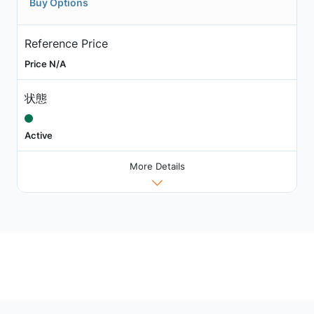
Buy Options
Reference Price
Price N/A
状態
Active
More Details