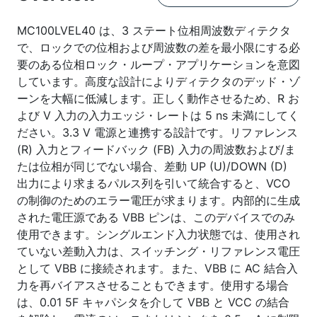
MC100LVEL40 は、3 ステート位相周波数ディテクタ
で、ロックでの位相および周波数の差を最小限にする必
要のある位相ロック・ループ・アプリケーションを意図
しています。高度な設計によりディテクタのデッド・ゾ
ーンを大幅に低減します。正しく動作させるため、R お
よび V 入力の入力エッジ・レートは 5 ns 未満にしてく
ださい。3.3 V 電源と連携する設計です。リファレンス
(R) 入力とフィードバック (FB) 入力の周波数および/ま
たは位相が同じでない場合、差動 UP (U)/DOWN (D)
出力により求まるパルス列を引いて統合すると、VCO
の制御のためのエラー電圧が求まります。内部的に生成
された電圧源である VBB ピンは、このデバイスでのみ
使用できます。シングルエンド入力状態では、使用され
ていない差動入力は、スイッチング・リファレンス電圧
として VBB に接続されます。また、VBB に AC 結合入
力を再バイアスさせることもできます。使用する場合
は、0.01 5F キャパシタを介して VBB と VCC の結合