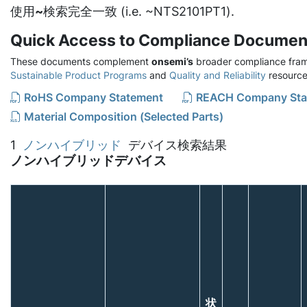
使用
~
検索完全一致 (i.e. ~NTS2101PT1).
Quick Access to Compliance Documen
These documents complement
onsemi’s
broader compliance fram
Sustainable Product Programs
and
Quality and Reliability
resource
RoHS Company Statement
REACH Company Sta
Material Composition (Selected Parts)
1
ノンハイブリッド
デバイス検索結果
ノンハイブリッドデバイス
状