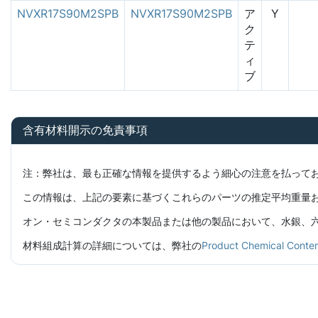
NVXR17S90M2SPB
NVXR17S90M2SPB
ア
Y
ク
テ
ィ
ブ
含有材料開示の免責事項
注：弊社は、最も正確な情報を提供するよう細心の注意を払って
この情報は、上記の要素に基づくこれらのパーツの推定平均重量
オン・セミコンダクタの本製品または他の製品において、水銀、六価
材料組成計算の詳細については、弊社の
Product Chemical C