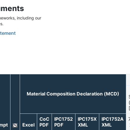
uments
eworks, including our
s.
tement
Material Composition Declaration (MCD)
CoC
IPC1752
IPC175X
IPC1752A
mpt
Excel
PDF
PDF
XML
XML