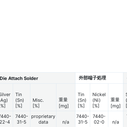
外部端子処理
Die Attach Solder
Silver
Tin
Tin
Nickel
重量
重量
(Ag)
(Sn)
Misc.
(Sn)
(Ni)
[%]
[%]
[%]
[mg]
[%]
[%]
[mg]
7440-
7440-
proprietary
7440-
7440-
22-4
31-5
data
n/a
31-5
02-0
n/a