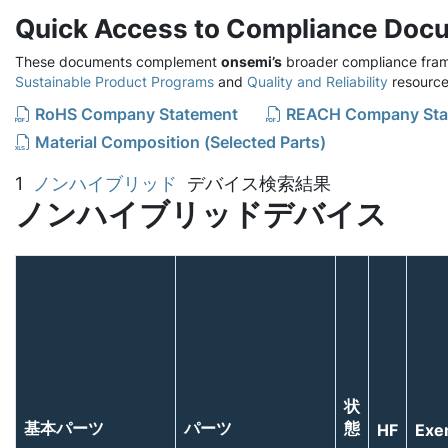
Quick Access to Compliance Doc
These documents complement
onsemi’s
broader compliance fram
Sustainable Product Programs
and
Quality and Reliability
resource
RoHS Company Statement
REACH Company Sta
Material Composition (Selected Parts)
1
ノンハイブリッド
デバイス検索結果
ノンハイブリッドデバイス
状
基本パーツ
パーツ
態
HF
Exe