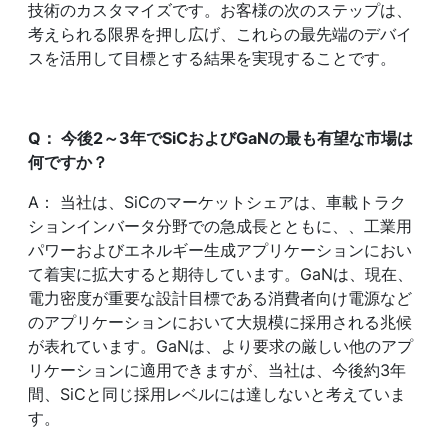
技術のカスタマイズです。お客様の次のステップは、
考えられる限界を押し広げ、これらの最先端のデバイ
スを活用して目標とする結果を実現することです。
Q
： 今後
2
～
3
年で
SiC
および
GaN
の最も有望な市場は
何ですか？
A： 当社は、SiCのマーケットシェアは、車載トラク
ションインバータ分野での急成長とともに、、工業用
パワーおよびエネルギー生成アプリケーションにおい
て着実に拡大すると期待しています。GaNは、現在、
電力密度が重要な設計目標である消費者向け電源など
のアプリケーションにおいて大規模に採用される兆候
が表れています。GaNは、より要求の厳しい他のアプ
リケーションに適用できますが、当社は、今後約3年
間、SiCと同じ採用レベルには達しないと考えていま
す。