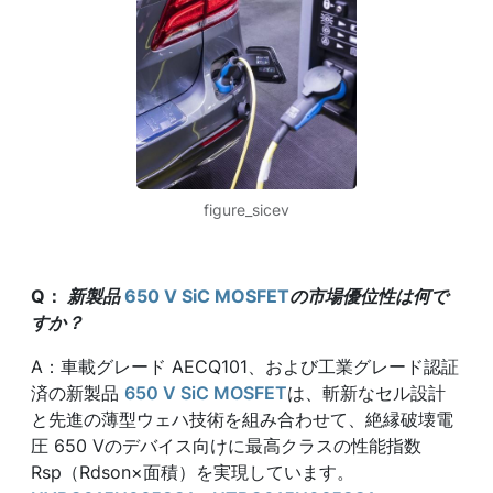
figure_sicev
Q
：
新
製品
650 V SiC MOSFET
の
市場
優位性は何で
すか？
A：車載グレード AECQ101、および工業グレード認証
済の新製品
650 V SiC MOSFET
は、斬新なセル設計
と先進の薄型ウェハ技術を組み合わせて、絶縁破壊電
圧 650 Vのデバイス向けに最高クラスの性能指数
Rsp（Rdson×面積）を実現しています。