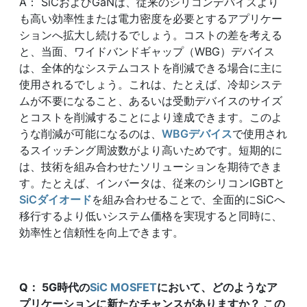
A： SiCおよびGaNは、従来のシリコンデバイスより
も高い効率性または電力密度を必要とするアプリケー
ションへ拡大し続けるでしょう。コストの差を考える
と、当面、ワイドバンドギャップ（WBG）デバイス
は、全体的なシステムコストを削減できる場合に主に
使用されるでしょう。これは、たとえば、冷却システ
ムが不要になること、あるいは受動デバイスのサイズ
とコストを削減することにより達成できます。このよ
うな削減が可能になるのは、
WBGデバイス
で使用され
るスイッチング周波数がより高いためです。短期的に
は、技術を組み合わせたソリューションを期待できま
す。たとえば、インバータは、従来のシリコンIGBTと
SiCダイオード
を組み合わせることで、全面的にSiCへ
移行するより低いシステム価格を実現すると同時に、
効率性と信頼性を向上できます。
Q
：
5G
時代の
SiC MOSFET
において、どのようなア
プリケーションに新たなチャンスがありますか？ この