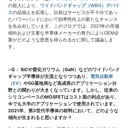
の投入により、
ワイドバンドギャップ（WBG）デバイ
ス
の品揃えを拡張し、以前はサービスが不十分であっ
たパワーバンドにおいて効率性向上の新たなチャンス
を生み出しています。このブログでは、2021年の市場
傾向および主要な半導体メーカーの努力によりOEM企
業がどのような恩恵を得られるかに関して議論しま
す。
>
Q
：
SiC
や窒化ガリウム（
GaN
）などのワイドバンド
ギャップ半導体が主流となりつつあり、
電気自動車
（
EV
）
や
5G
基地局など高成長のアプリケーション分
野との関わりが大きくなっています。しかし、従来の
シリコンベースの
MOSFET
はコスト面の利点があり、
今でも大半のアプリケーションで使用されています。
2021
年、第
3
世代半導体の材料において、どのような
傾向が生まれると思いますか？