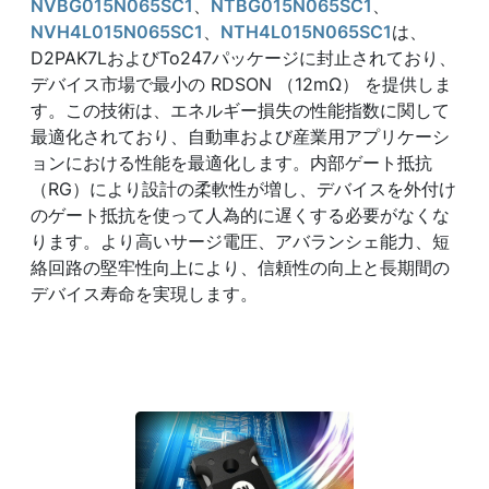
NVBG015N065SC1
、
NTBG015N065SC1
、
NVH4L015N065SC1
、
NTH4L015N065SC1
は、
D2PAK7LおよびTo247パッケージに封止されており、
デバイス市場で最小の RDSON （12mΩ） を提供しま
す。この技術は、エネルギー損失の性能指数に関して
最適化されており、自動車および産業用アプリケーシ
ョンにおける性能を最適化します。内部ゲート抵抗
（RG）により設計の柔軟性が増し、デバイスを外付け
のゲート抵抗を使って人為的に遅くする必要がなくな
ります。より高いサージ電圧、アバランシェ能力、短
絡回路の堅牢性向上により、信頼性の向上と長期間の
デバイス寿命を実現します。