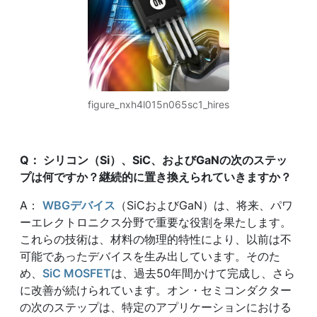
figure_nxh4l015n065sc1_hires
Q
：
シリコン（
Si
）、
SiC
、および
GaN
の次のステッ
プは何ですか？継続的に置き換えられていきますか？
A：
WBGデバイス
（SiCおよびGaN）は、将来、パワ
ーエレクトロニクス分野で重要な役割を果たします。
これらの技術は、材料の物理的特性により、以前は不
可能であったデバイスを生み出しています。そのた
め、
SiC MOSFET
は、過去50年間かけて完成し、さら
に改善が続けられています。オン・セミコンダクター
の次のステップは、特定のアプリケーションにおける