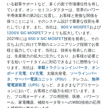
いる顧客サポートなど、多くの面で市場優位性を有し
ています。オン・セミコンダクターは、世界のパワー
半導体業界の第2位に位置し、お客様と密接な関係を
保つことにより、そのシステム設計で重要な役割を果
たしています。また、当社は、
900 V MOSFET
および
1200V SiC MOSFET
ファミリも拡大しています。
2021年には
650 V SiC MOSFET
技術を発表し、その
立ち上げに向けて早期のエンジニアリング段階でお客
様と協力しています。当社は、技術を発表した後に
は、生産能力の拡大に注力しており、お客様が必要と
する短いリードタイムに対応できるように態勢をつく
ります。当社は、
車載トラクションインバータ
、
オン
ボード充電
、
EV充電
、太陽光発電、
ソーラインバー
タ
、
サーバー電源ユニット（PSU）
、テレコム、
無停
電電源装置（UPS）
なっど、さまざまなアプリケーシ
ョンにおいて、お客様との協力を続けています。ま
た、プロ用オーディオ、プロ用照明、医療、パワーツ
ール、家電機器、補助モータ等々へのWBG技術の応用