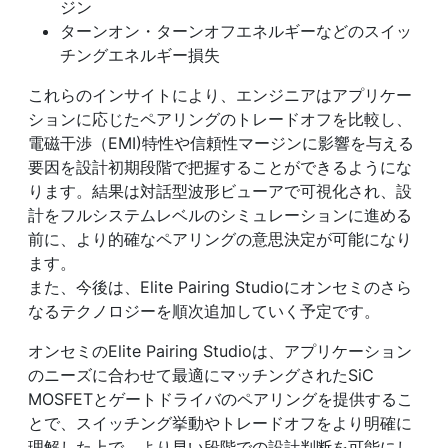
ジン
ターンオン・ターンオフエネルギーなどのスイッ
チングエネルギー損失
これらのインサイトにより、エンジニアはアプリケー
ションに応じたペアリングのトレードオフを比較し、
電磁干渉（EMI)特性や信頼性マージンに影響を与える
要因を設計初期段階で把握することができるようにな
ります。結果は対話型波形ビューアで可視化され、設
計をフルシステムレベルのシミュレーションに進める
前に、より的確なペアリングの意思決定が可能になり
ます。
また、今後は、Elite Pairing Studioにオンセミのさら
なるテクノロジーを順次追加していく予定です。
オンセミのElite Pairing Studioは、アプリケーション
のニーズに合わせて最適にマッチングされたSiC
MOSFETとゲートドライバのペアリングを提供するこ
とで、スイッチング挙動やトレードオフをより明確に
理解した上で、より早い段階での設計判断を可能にし