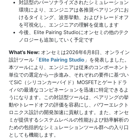
対話型のパーソナライズされたシミュレーション
環境により、エンジニアは各推奨ペアリングにお
けるタイミング、波形挙動、およびトレードオフ
を可視化し、エンジニアの理解を促進します
今後、Elite Pairing Studioにオンセミの他のテク
ノロジーも追加していく予定です
What’s New:
オンセミは2026年6月8日、オンライン
設計ツール「
Elite Pairing Studio
」を発表しました。
本ツールにより、エンジニアは従来のコンポーネント
単位での選定から一歩進み、それぞれの要件に基づい
てSiC（シリコンカーバイド）MOSFETとゲートドラ
イバの最適なコンビネーションを迅速に特定できるよ
うになります。この対話型ツールは、ペアリングの挙
動やトレードオフの評価を容易にし、パワーエレクト
ロニクス設計の開発加速に貢献します。また、オンセ
ミが提供するシステムレベルの性能および効率解析の
ための包括的なシミュレーションツール群への入り口
としても機能します。