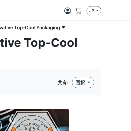
JP
ative Top-Cool Packaging
tive Top-Cool
共有
:
選択