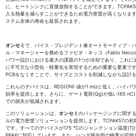
に、ヒートシンクに直接放熱することができます。TCPAK5
入る熱量を減らすことができるため電力密度が高くなりま
ステム全体の寿命も延長されます。
オンセミ
で、バイス・プレジデント兼オートモーティブ・
ル・マネージャーを務めるファビオ・ネッコ（Fabio Ne
パワー設計における最大の課題の1つが冷却であり、これに
に不可欠な小型化・軽量化を実現するための重要な要素で
PCBをなくすことで、サイズとコストを削減しながら設計
これらのデバイスは、RDS(ON) 値が1 mΩと低く、ハ
効率を提供します。さらに、ゲート電荷(Qg)が低い(65 
での損失が低減されます。
このソリューションは、
オンセミ
のパッケージングに関す
ルの電力密度ソリューションを提供します。TCPAK57の初期ポ
です。すべてのデバイスが175 °Cのジャンクション温度(Tj
PPAPに対応しています。また、ハンダ接合部の検査が可