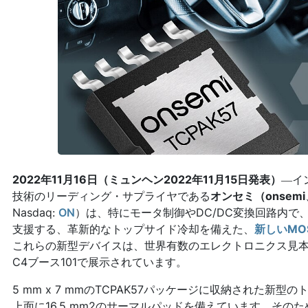
2022年11月16日（ミュンヘン2022年11月15日発表）
―イ
技術のリーディング・サプライヤである
オンセミ（onsemi
Nasdaq:
ON
）は、特にモータ制御やDC/DC変換回路内で
支援する、革新的なトップサイド冷却を備えた、
新しいMO
これらの新型デバイスは、世界有数のエレクトロニクス見
C4ブース101で展示されています。
5 mm x 7 mmのTCPAK57パッケージに収納された新型の
上面に16.5 mm2のサーマルパッドを備えています。そのた