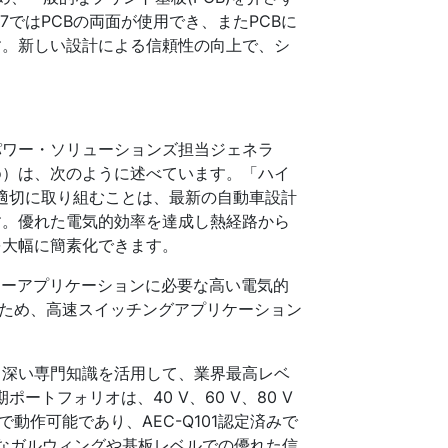
7ではPCBの両面が使用でき、またPCBに
す。新しい設計による信頼性の向上で、シ
パワー・ソリューションズ担当ジェネラ
cco）は、次のように述べています。「ハイ
適切に取り組むことは、最新の自動車設計
す。優れた電気的効率を達成し熱経路から
を大幅に簡素化できます。
イパワーアプリケーションに必要な高い電気的
nC)ため、高速スイッチングアプリケーション
る深い専門知識を活用して、業界最高レベ
ートフォリオは、40 V、60 V、80 V
)で動作可能であり、AEC-Q101認定済みで
能なガルウィングや基板レベルでの優れた信