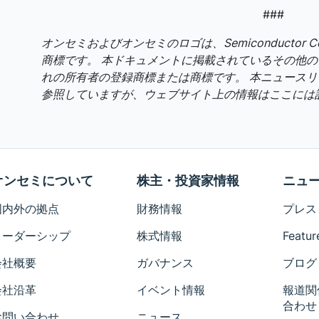
###
オンセミおよびオンセミのロゴは、Semiconductor Compon
商標です。 本ドキュメントに掲載されているその他
れの所有者の登録商標または商標です。 本ニュース
参照していますが、ウェブサイト上の情報はここには
オンセミについて
株主・投資家情報
ニュ
国内外の拠点
財務情報
プレス
リーダーシップ
株式情報
Featur
会社概要
ガバナンス
ブログ
会社沿革
イベント情報
報道関
合わせ
お問い合わせ
ニュース