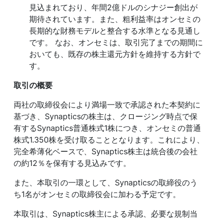
見込まれており、年間2億ドルのシナジー創出が
期待されています。また、粗利益率はオンセミの
長期的な財務モデルと整合する水準となる見通し
です。 なお、オンセミは、取引完了までの期間に
おいても、既存の株主還元方針を維持する方針で
す。
取引の概要
両社の取締役会により満場一致で承認された本契約に
基づき、Synapticsの株主は、クロージング時点で保
有するSynaptics普通株式1株につき、オンセミの普通
株式1.350株を受け取ることとなります。これにより、
完全希薄化ベースで、Synaptics株主は統合後の会社
の約12％を保有する見込みです。
また、本取引の一環として、Synapticsの取締役のう
ち1名がオンセミの取締役会に加わる予定です。
本取引は、Synaptics株主による承認、必要な規制当