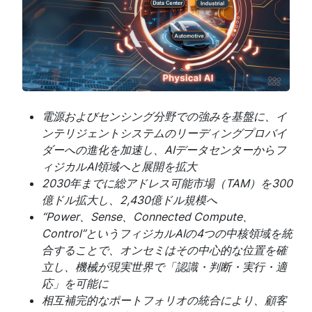
電源およびセンシング分野での強みを基盤に、イ
ンテリジェントシステムのリーディングプロバイ
ダーへの進化を加速し、AIデータセンターからフ
ィジカルAI領域へと展開を拡大
2030年までに総アドレス可能市場（TAM）を300
億ドル拡大し、2,430億ドル規模へ
“Power、Sense、Connected Compute、
Control”というフィジカルAIの4つの中核領域を統
合することで、オンセミはその中心的な位置を確
立し、機械が現実世界で「認識・判断・実行・適
応」を可能に
相互補完的なポートフォリオの統合により、顧客