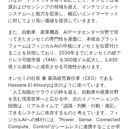
源およびセンシングの領域を超え、インテリジェント
システムへと能力を拡張し、幅広いエンドマーケット
に対してより高い価値を提供していきます。
また、自動車、産業機器、AIデータセンター分野で培
ってきたオンセミの専門性を基盤に、本統合プラット
フォームはフィジカルAIの中核にオンセミを位置付け
ることを目指しており、2030年までにオンセミの総ア
ドレス可能市場（TAM）を300億ドル拡大し、2,430
億ドル規模へと成長させる可能性があります。
オンセミの社長 兼 最高経営責任者（CEO）である
Hassane El-Khouryは次のように述べています。
「人工知能がクラウドの枠を超え、自動車や産業分野
を含む現実世界へと広がる中、次のイノベーションの
段階は、リアルタイムで『認識・判断・行動・適応』
できるシステムに依存するものと考えています。フィ
ジカルAIへの移行には、“Power、Sense、Connected
Compute、Control”がシームレスに連携することが求