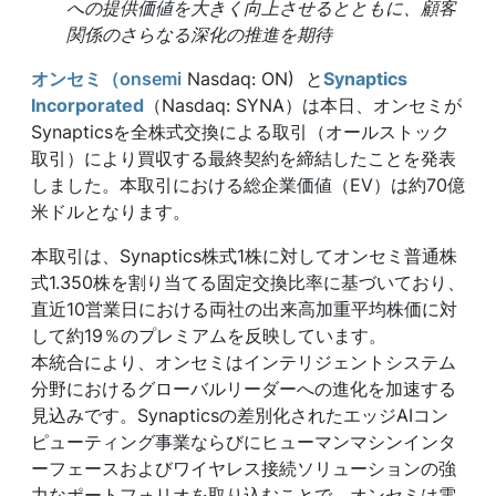
への提供価値を大きく向上させるとともに、顧客
関係のさらなる深化の推進を期待
オンセミ（onsemi
Nasdaq: ON) と
Synaptics
Incorporated
（Nasdaq: SYNA）は本日、オンセミが
Synapticsを全株式交換による取引（オールストック
取引）により買収する最終契約を締結したことを発表
しました。本取引における総企業価値（EV）は約70億
米ドルとなります。
本取引は、Synaptics株式1株に対してオンセミ普通株
式1.350株を割り当てる固定交換比率に基づいており、
直近10営業日における両社の出来高加重平均株価に対
して約19％のプレミアムを反映しています。
本統合により、オンセミはインテリジェントシステム
分野におけるグローバルリーダーへの進化を加速する
見込みです。Synapticsの差別化されたエッジAIコン
ピューティング事業ならびにヒューマンマシンインタ
ーフェースおよびワイヤレス接続ソリューションの強
力なポートフォリオを取り込むことで、オンセミは電