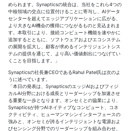
められます。Synapticsの統合は、当社をこれら4つの
中核領域の交点に位置付けることに寄与し、AIデータ
センターを超えてエッジアプリケーションに広がる、
より大きなAI機会の獲得につながるものと見込まれま
す。本取引により、接続コンピュート機能を速やかに
追加するとともに、ソフトウェアおよびエコシステム
の展開を拡大し、顧客が求めるインテリジェントシス
テムの提供を通じて、より高い価値創出につなげてい
くことを目指します。」
Synapticsの社長兼CEOであるRahul Patel氏は次のよ
うに述べています。
「本日の発表は、SynapticsのエッジAIおよびフィジ
カルAI分野における成長とリーダーシップを加速させ
る重要な一歩となります。オンセミとの協業により、
Synapticsが持つAIネイティブなコンピュート、コネ
クティビティ、ヒューマンマシンインターフェースの
強みと、オンセミが誇るインテリジェントな電源およ
びセンシング分野でのリーダーシップを組み合わせ、