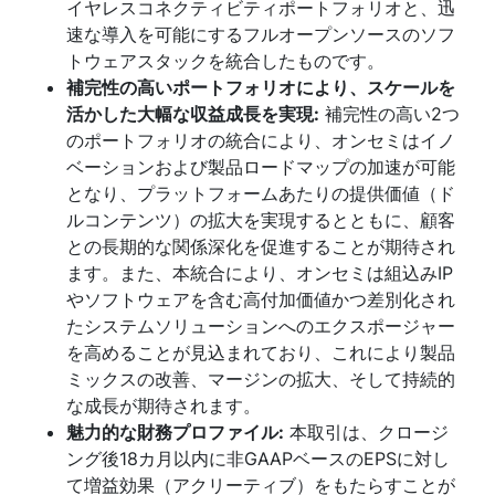
イヤレスコネクティビティポートフォリオと、迅
速な導入を可能にするフルオープンソースのソフ
トウェアスタックを統合したものです。
補完性の高いポートフォリオにより、スケールを
活かした大幅な収益成長を実現:
補完性の高い2つ
のポートフォリオの統合により、オンセミはイノ
ベーションおよび製品ロードマップの加速が可能
となり、プラットフォームあたりの提供価値（ド
ルコンテンツ）の拡大を実現するとともに、顧客
との長期的な関係深化を促進することが期待され
ます。また、本統合により、オンセミは組込みIP
やソフトウェアを含む高付加価値かつ差別化され
たシステムソリューションへのエクスポージャー
を高めることが見込まれており、これにより製品
ミックスの改善、マージンの拡大、そして持続的
な成長が期待されます。
魅力的な財務プロファイル:
本取引は、クロージ
ング後18カ月以内に非GAAPベースのEPSに対し
て増益効果（アクリーティブ）をもたらすことが