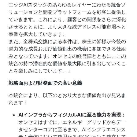
エッジAIスタックのあらゆるレイヤーにわたる統合ソ
リューションと開発プラットフォームを顧客に提供し
ていきます。これにより、顧客との関係をさらに深化
させるとともに、より大きな総アドレス可能市場へと
事業を拡大していきます。
また、全株式交換による本件は、株主の皆様が今後の
魅力的な成長および価値創出の機会に参加できる仕組
みとなっています。オンセミの経営陣とともに、この
統合の持つ潜在的な価値を最大限に引き出していくこ
とを楽しみにしています。」
戦略面および財務面での高い意義
本統合により、以下のとおり大きな価値創出が見込ま
れます：
AIインフラからフィジカルAIに至る能力を実現：
オンセミはすでに、エネルギーグリッドからデー
タセンターコアに至るまで、AIインフラエコシス
テム全体において確固たるポジションを確立して