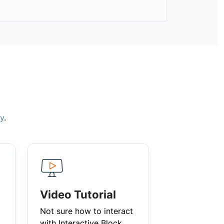
ry
.
Video Tutorial
Not sure how to interact
with Interactive Block