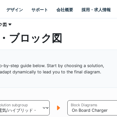
デザイン
サポート
会社概要
採用・求人情報
ク図
・ブロック図
p-by-step guide below. Start by choosing a solution,
s adapt dynamically to lead you to the final diagram.
olution subgroup
Block Diagrams