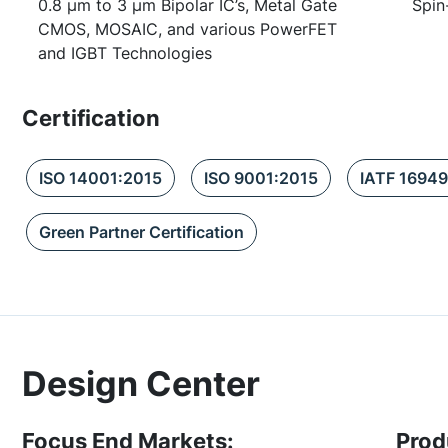
0.8 µm to 3 µm Bipolar IC’s, Metal Gate
Spin
CMOS, MOSAIC, and various PowerFET
and IGBT Technologies
Certification
ISO 14001:2015
ISO 9001:2015
IATF 16949
Green Partner Certification
Design Center
Focus End Markets:
Prod