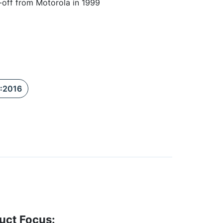
-off from Motorola in 1999
:2016
uct Focus: