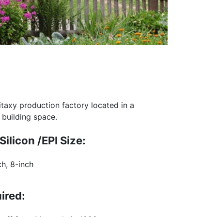
taxy production factory located in a
 building space.
Silicon /EPI Size:
ch, 8-inch
ired: