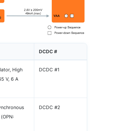
DCDC #
ator, High
DCDC #1
5 V, 6 A
Synchronous
DCDC #2
 (OPN: