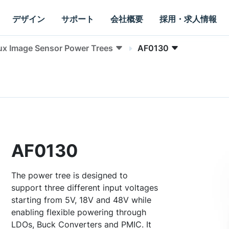
デザイン
サポート
会社概要
採用・求人情報
ux Image Sensor Power Trees
AF0130
AF0130
The power tree is designed to
support three different input voltages
starting from 5V, 18V and 48V while
enabling flexible powering through
LDOs, Buck Converters and PMIC. It