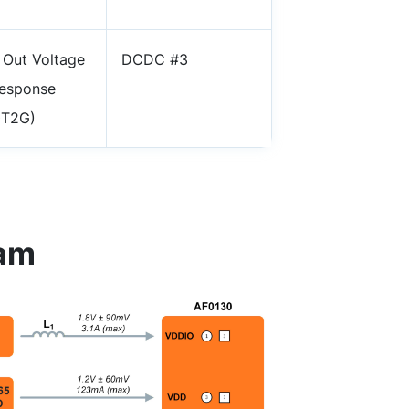
 Out Voltage
DCDC #3
response
0T2G)
ram