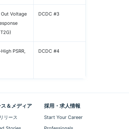
 Out Voltage
DCDC #3
response
0T2G)
-High PSRR,
DCDC #4
ース＆メディア
採用・求人情報
リリース
Start Your Career
ed Stories
Professionals