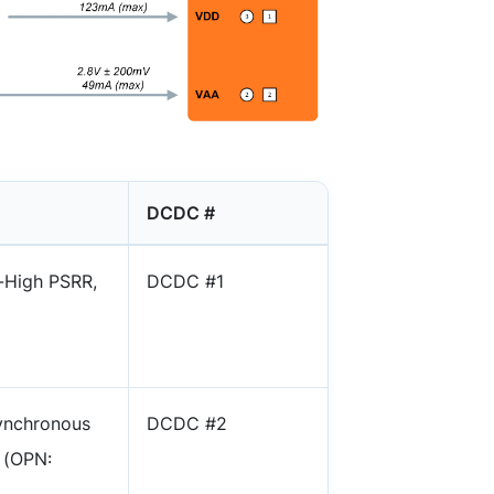
DCDC #
-High PSRR,
DCDC #1
Synchronous
DCDC #2
 (OPN: