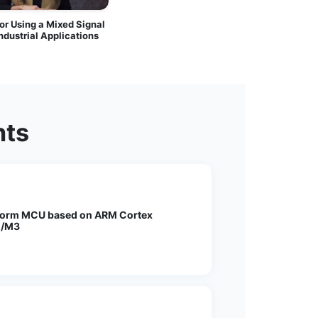
nts
form MCU based on ARM Cortex
/M3